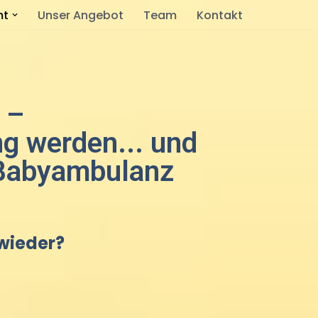
mt
Unser Angebot
Team
Kontakt
 –
g werden... und
n Babyambulanz
 wieder?